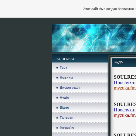
Этот сайт был создан бесплатно 
SOULREST
Аудіо
Гурт
SOULREST 
Новини
Прослухат
myzuka.fm/
Дискографія
Аудіо
SOULREST 
Відео
Прослухат
myzuka.fm/
Галерея
Інтерв'ю
SOULREST 