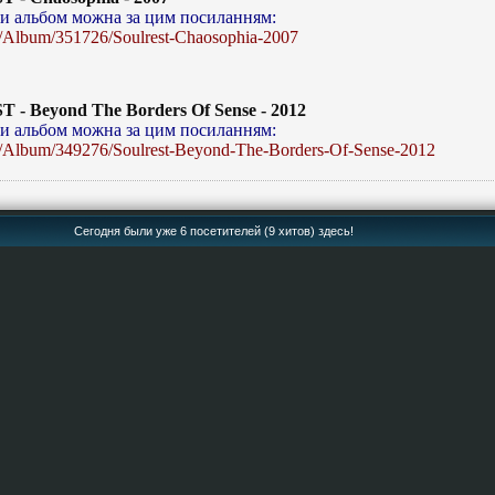
и альбом можна за цим посиланням:
Album/351726/Soulrest-Chaosophia-2007
- Beyond The Borders Of Sense - 2012
и альбом можна за цим посиланням:
Album/349276/Soulrest-Beyond-The-Borders-Of-Sense-2012
Сегодня были уже 6 посетителей (9 хитов) здесь!