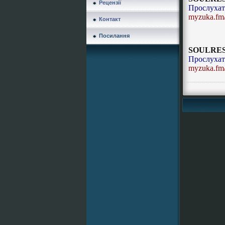
Рецензії
Прослухат
myzuka.fm/
Контакт
Посилання
SOULREST 
Прослухат
myzuka.fm/